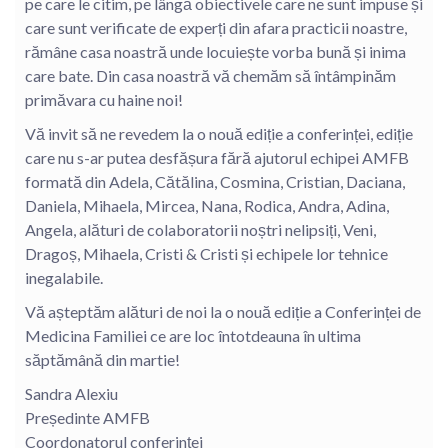
pe care le citim, pe lângă obiectivele care ne sunt impuse și
care sunt verificate de experți din afara practicii noastre,
rămâne casa noastră unde locuiește vorba bună și inima
care bate. Din casa noastră vă chemăm să întâmpinăm
primăvara cu haine noi!
Vă invit să ne revedem la o nouă ediție a conferinței, ediție
care nu s-ar putea desfășura fără ajutorul echipei AMFB
formată din Adela, Cătălina, Cosmina, Cristian, Daciana,
Daniela, Mihaela, Mircea, Nana, Rodica, Andra, Adina,
Angela, alături de colaboratorii noștri nelipsiți, Veni,
Dragoș, Mihaela, Cristi & Cristi și echipele lor tehnice
inegalabile.
Vă așteptăm alături de noi la o nouă ediție a Conferinței de
Medicina Familiei ce are loc întotdeauna în ultima
săptămână din martie!
Sandra Alexiu
Președinte AMFB
Coordonatorul conferinței