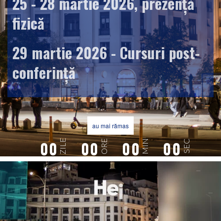
25 - 28 martie 2026, prezență
fizică
29 martie 2026 - Cursuri post-
conferință
au mai rămas
00
ZILE
00
00
00
ORE
MIN
SEC