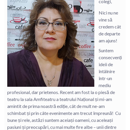
colegi,
Nici nu ne
vine să
credem cât
de departe
am ajuns!
Suntem
consecvenți
ideii de
întâlnire
într-un
mediu
profesional, dar prietenos. Recent am fost la o piesă de
teatru la sala Amfiteatru a teatrului Național și mi-am
amintit de prima noastră ediție, cât de mult ne-am
schimbat și prin câte evenimente am trecut împreună! Cu
bune și rele, astăzi suntem aceiași oameni, cu aceleași
pasiuni și preocupări, cu mai multe fire albe – unii dintre