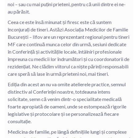
noi – sau cu mai puțini prieteni, pentru că unii dintre ei ne-
au părăsit.
Ceea ce este însă minunat și firesc este că suntem
înconjurați de tineri. Astăzi Asociația Medicilor de Familie
București – Ilfov are un reprezentant regional pentru tineri
MF care continuă munca celor din urmă, sesiuni dedicate
în Conferință și activitățile locale, întâlniri profesionale
împreuna cu medicii lor îndrumători și cu coordonatorii de
rezidențiat. Ne clădim viitorul ca niște părinți responsabili
care speră să lase în urmă prieteni noi, mai tineri.
Ediția din acest an nu va omite atelierele practice, semnul
distinctiv al Conferinței noastre, totdeauna intens
solicitate, semn că venim dintr-o specialitate medicală
foarte apropiată de oameni, unde se estompează rigorile
legislative și protocolare și se personalizează fiecare
consultație.
Medicina de familie, pe lângă definițiile lungi și complexe