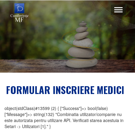
Meniu
mobil
FORMULAR INSCRIERE MEDICI
object(stdClass)#13599 (2) { ["Success"]=> bool(false)
["Message"]=> string(132) "Combinatia utilizator/companie nu
este autorizata pentru utilizare API. Verificati starea acestuia in
Setari -> Utilizatori [1]." }