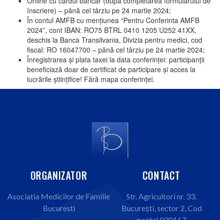
Online cu cardul bancar (după completarea formularului de
înscriere) – până cel târziu pe 24 martie 2024;
În contul AMFB cu mențiunea “Pentru Conferinta AMFB
2024”, cont IBAN: RO75 BTRL 0410 1205 U252 41XX,
deschis la Banca Transilvania, Divizia pentru medici, cod
fiscal: RO 16047700 – până cel târziu pe 24 martie 2024;
Înregistrarea și plata taxei la data conferinței: participanții
beneficiază doar de certificat de participare şi acces la
lucrările ştiinţifice! Fără mapa conferinței.
ORGANIZATOR
CONTACT
Asociatia Medicilor de Familie
Str. Agricultori nr. 33,
Bucuresti
București, sector 2, Cod
poștal 030167